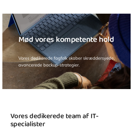
Spring
til
indhold
Mød vores kompetente hold
Vores dedikerede fagfolk skaber skræddersyede,
avancerede backup-strategier.
Vores dedikerede team af IT-
specialister